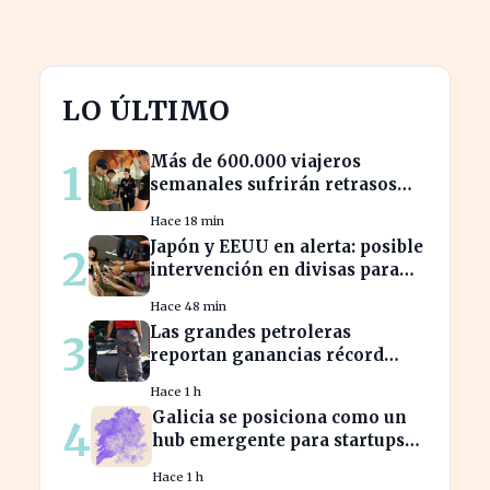
LO ÚLTIMO
Más de 600.000 viajeros
1
semanales sufrirán retrasos
por controles entre España e
Hace 18 min
Italia
Japón y EEUU en alerta: posible
2
intervención en divisas para
frenar la volatilidad
Hace 48 min
Las grandes petroleras
3
reportan ganancias récord
gracias al estancamiento en
Hace 1 h
Irán
Galicia se posiciona como un
4
hub emergente para startups
tecnológicas españolas
Hace 1 h