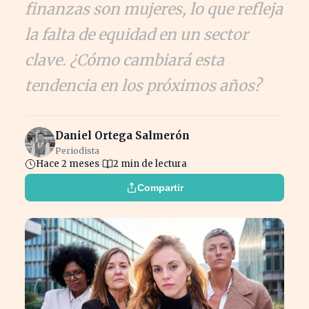
finanzas son mujeres, lo que refleja
la falta de equidad en un sector
clave. ¿Cómo cambiará esta
tendencia en los próximos años?
Daniel Ortega Salmerón
Periodista
Hace 2 meses
2 min de lectura
Compartir