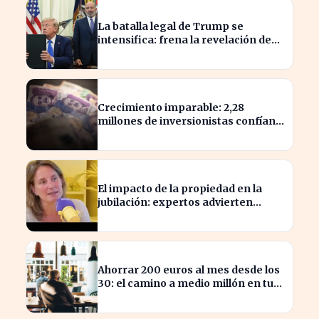
La batalla legal de Trump se
intensifica: frena la revelación de
sus finanzas
Crecimiento imparable: 2,28
millones de inversionistas confían
en fondos fiduciarios de $123,7
billones
El impacto de la propiedad en la
jubilación: expertos advierten
sobre su relevancia tras los 40
Ahorrar 200 euros al mes desde los
30: el camino a medio millón en tu
jubilación