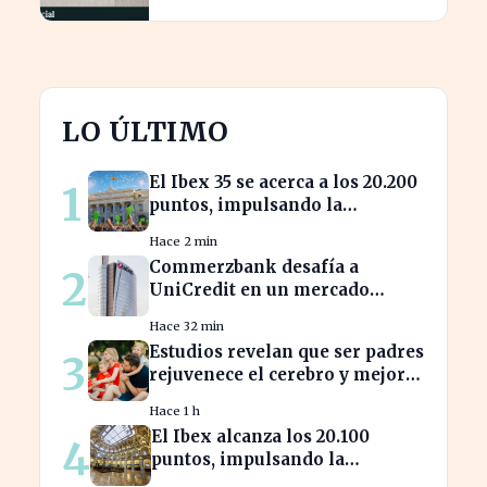
LO ÚLTIMO
El Ibex 35 se acerca a los 20.200
1
puntos, impulsando la
confianza del inversor
Hace 2 min
Commerzbank desafía a
2
UniCredit en un mercado
turbulento tras la ofensiva de
Hace 32 min
inversión
Estudios revelan que ser padres
3
rejuvenece el cerebro y mejora
la salud mental
Hace 1 h
El Ibex alcanza los 20.100
4
puntos, impulsando la
confianza en el mercado