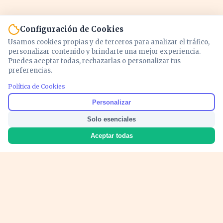
Configuración de Cookies
Usamos cookies propias y de terceros para analizar el tráfico,
personalizar contenido y brindarte una mejor experiencia.
Puedes aceptar todas, rechazarlas o personalizar tus
preferencias.
Política de Cookies
Noticias y análisis de economía, mercados,
Personalizar
inversión y política. Información actualizada
Solo esenciales
para entender lo que mueve tu dinero y tu
país.
Aceptar todas
Nosotros
Cookies
Privacidad
Términos
Política de Contenido