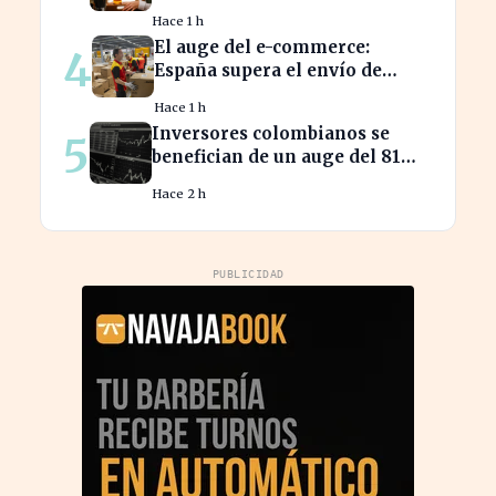
España, alcanzando 19 meses de
Hace 1 h
crecimiento
El auge del e-commerce:
4
España supera el envío de
cartas por paquetes
Hace 1 h
Inversores colombianos se
5
benefician de un auge del 81%
en acciones en 2026
Hace 2 h
PUBLICIDAD