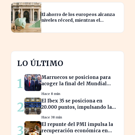
El ahorro de los europeos alcanza
niveles récord, mientras el
consumo se estanca
LO ÚLTIMO
Marruecos se posiciona para
1
acoger la final del Mundial
2030, según 'The Times
Hace 8 min
El Ibex 35 se posiciona en
2
20.000 puntos, impulsando la
confianza inversora en España
Hace 38 min
El repunte del PMI impulsa la
3
recuperación económica en