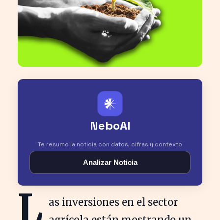
𒀭
NeboAI
Te resumo la noticia con datos, cifras y contexto
Analizar Noticia
L
as inversiones en el sector
agrícola están mostrando un