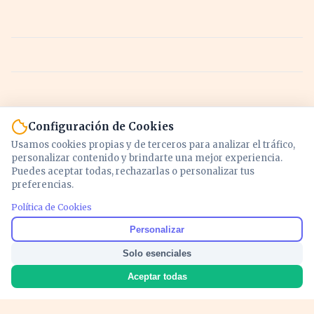
Configuración de Cookies
Usamos cookies propias y de terceros para analizar el tráfico,
personalizar contenido y brindarte una mejor experiencia.
Puedes aceptar todas, rechazarlas o personalizar tus
preferencias.
Política de Cookies
Noticias y análisis de economía, mercados,
Personalizar
inversión y política. Información actualizada
Solo esenciales
para entender lo que mueve tu dinero y tu
país.
Aceptar todas
Nosotros