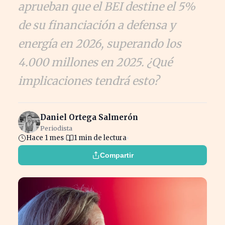
aprueban que el BEI destine el 5%
de su financiación a defensa y
energía en 2026, superando los
4.000 millones en 2025. ¿Qué
implicaciones tendrá esto?
Daniel Ortega Salmerón
Periodista
Hace 1 mes
1 min de lectura
Compartir