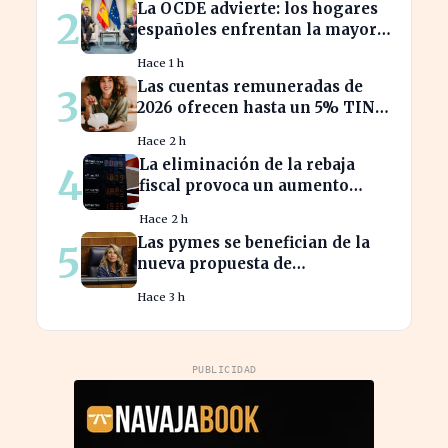
La OCDE advierte: los hogares
2
españoles enfrentan la mayor
caída de ingresos en tres años
Hace 1 h
Las cuentas remuneradas de
3
2026 ofrecen hasta un 5% TIN:
¿estás aprovechando tu dinero?
Hace 2 h
La eliminación de la rebaja
4
fiscal provoca un aumento
récord en los precios de
Hace 2 h
carburante este verano
Las pymes se benefician de la
5
nueva propuesta de
transparencia salarial de Díaz
Hace 3 h
PUBLICIDAD