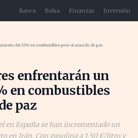
Banca
Bolsa
Finanzas
Inversión
mento del 25% en combustibles pese al acuerdo de paz
es enfrentarán un
% en combustibles
 de paz
ésel en España se han incrementado un
to en Irán. Con gasolina a 1,50 €/litro y