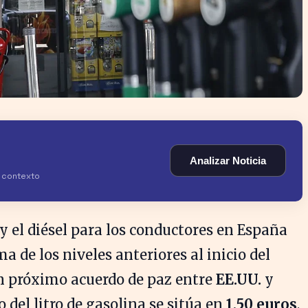
Analizar Noticia
y contexto
 y el diésel para los conductores en España
 de los niveles anteriores al inicio del
 un próximo acuerdo de paz entre
EE.UU.
y
o del litro de gasolina se sitúa en
1,50 euros
,