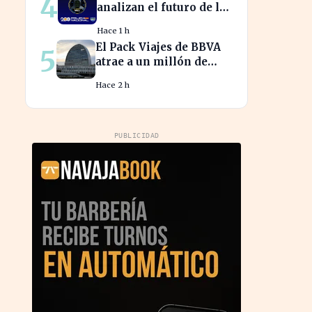
4
analizan el futuro de la
identidad digital en un
Hace 1 h
mundo cibernético
El Pack Viajes de BBVA
5
incierto
atrae a un millón de
jóvenes que evitan
Hace 2 h
comisiones en el
extranjero
PUBLICIDAD