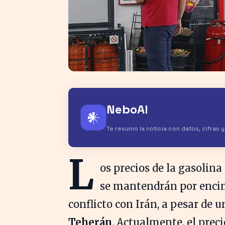
NeboAI
𒀭
Te resumo la noticia con datos, cifras 
L
os precios de la gasolina
se mantendrán por encima
conflicto con Irán, a pesar de
Teherán
. Actualmente, el preci