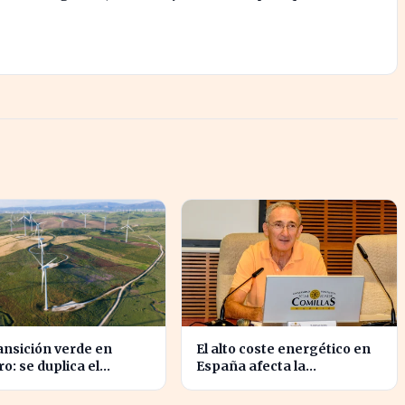
ansición verde en
El alto coste energético en
ro: se duplica el
España afecta la
upuesto pero sigue
competitividad de las
o insuficiente
empresas locales