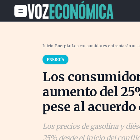
Inicio
›
Energía
›
Los consumidores enfrentarán un au
ENERGÍA
Los consumidor
aumento del 25
pese al acuerdo
Los precios de gasolina y di
25% desde el inicio del conflic