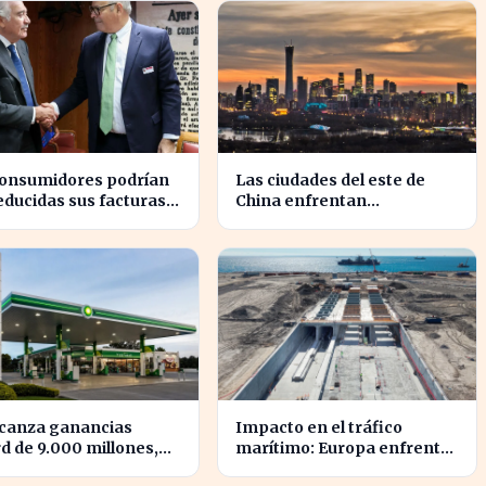
consumidores podrían
Las ciudades del este de
educidas sus facturas
China enfrentan
ricas gracias a un
hundimientos por la
o de 800 millones
extracción excesiva de
Iberdrola y Endesa.
agua subterránea
lcanza ganancias
Impacto en el tráfico
d de 9.000 millones,
marítimo: Europa enfrenta
sando su posición en
retrasos en su ambicioso