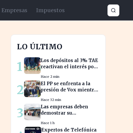
Empresas
Impuestos
LO ÚLTIMO
Los depósitos al 3% TAE
1
reactivan el interés por
el ahorro en España
Hace 2 min
El PP se enfrenta a la
2
presión de Vox mientras
aborda la crisis
Hace 32 min
migratoria en Ceuta
Las empresas deben
3
demostrar su
compromiso con la
Hace 1 h
sostenibilidad para
Expertos de Telefónica
evitar sanciones