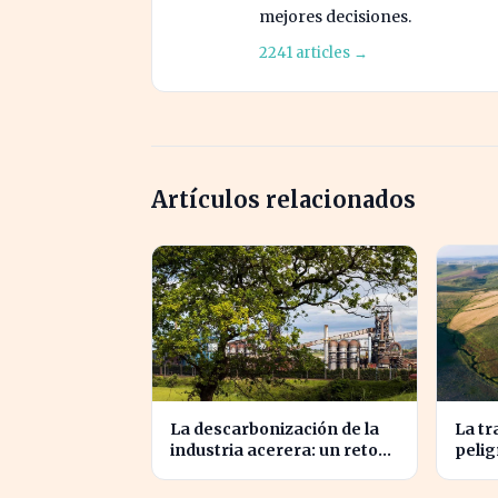
mejores decisiones.
2241 articles →
Artículos relacionados
La descarbonización de la
La tr
industria acerera: un reto
pelig
ambiental y económico
pres
crucial
siend