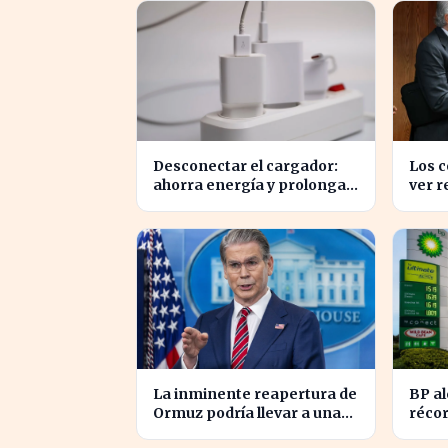
Desconectar el cargador:
Los 
ahorra energía y prolonga
ver r
la vida de tus dispositivos
eléct
ahorr
para 
La inminente reapertura de
BP a
Ormuz podría llevar a una
récor
nueva caída del petróleo
impul