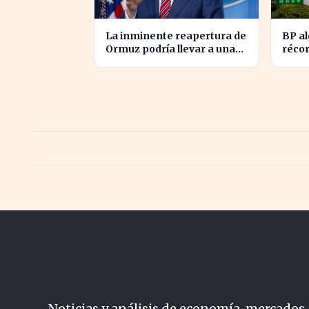
La inminente reapertura de
BP a
Ormuz podría llevar a una
récor
nueva caída del petróleo
impul
el m
Noticias y análisis de economía, mercados,