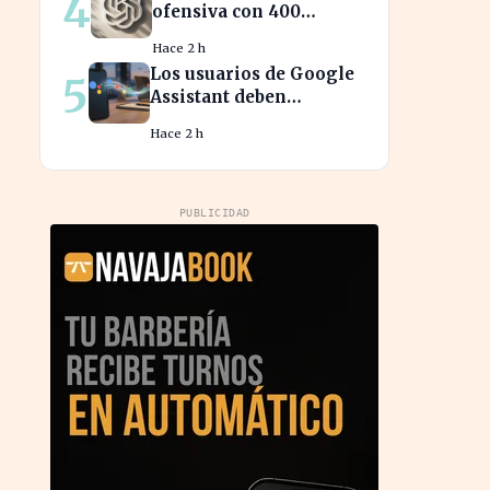
4
ofensiva con 400
nuevos empleados para
Hace 2 h
desafiar a Apple
Los usuarios de Google
5
Assistant deben
prepararse para la
Hace 2 h
transición a Gemini en
sus dispositivos.
PUBLICIDAD