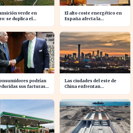
ansición verde en
El alto coste energético en
ro: se duplica el
España afecta la
upuesto pero sigue
competitividad de las
o insuficiente
empresas locales
consumidores podrían
Las ciudades del este de
educidas sus facturas
China enfrentan
ricas gracias a un
hundimientos por la
o de 800 millones
extracción excesiva de
Iberdrola y Endesa.
agua subterránea