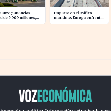
lcanza ganancias
Impacto en el tráfico
d de 9.000 millones,
marítimo: Europa enfrenta
sando su posición en
retrasos en su ambicioso
ercado energético
proyecto bajo el Báltico
 inversión y política. Información actualizada para