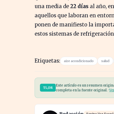
una media de
22 días
al año, e
aquellos que laboran en entorno
ponen de manifiesto la importa
estos sistemas de refrigeración 
Etiquetas:
aire acondicionado
salud
Este artículo es un resumen origin
TL;DR
completa en la fuente original. ·
Ve
Redacción
Equipo Voz Econ