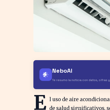
NeboAI
𒀭
Te resumo la noticia con datos, cifras 
E
l uso de aire acondicion
de salud significativos, 