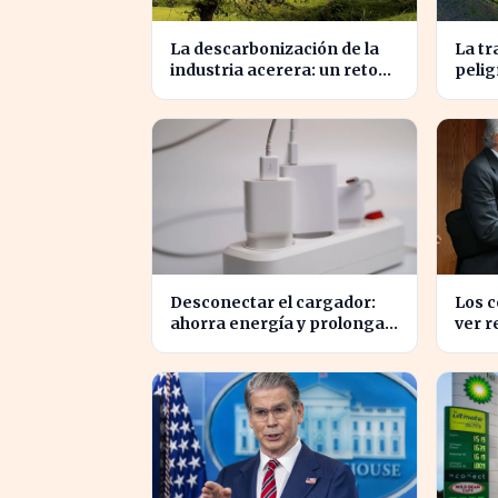
La descarbonización de la
La tr
industria acerera: un reto
pelig
ambiental y económico
pres
crucial
siend
Desconectar el cargador:
Los 
ahorra energía y prolonga
ver r
la vida de tus dispositivos
eléct
ahorr
para 