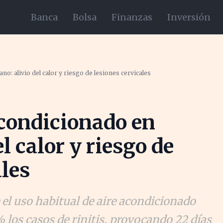
Banca
Bolsa
Finanzas
Inversión
no: alivio del calor y riesgo de lesiones cervicales
acondicionado en
el calor y riesgo de
ales
 el uso habitual de aire acondicionado
los casos de rinitis, provocando 22 días