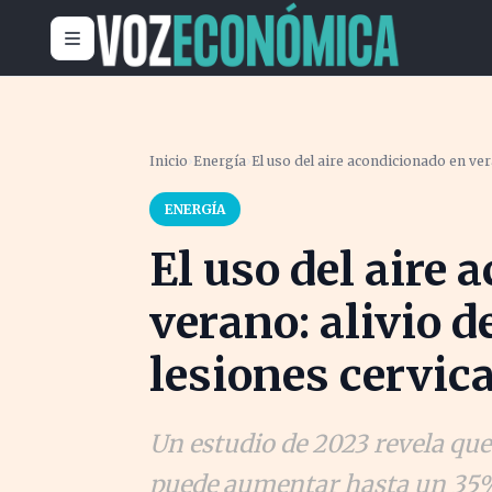
Inicio
›
Energía
›
El uso del aire acondicionado en vera
ENERGÍA
El uso del aire 
verano: alivio d
lesiones cervic
Un estudio de 2023 revela que
puede aumentar hasta un 35% 