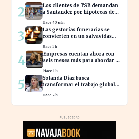
Los clientes de TSB demandan
2
a Santander por hipotecas de
Northern Rock afectadas
Hace 40 min
Las gestorías funerarias se
3
convierten en un salvavidas
ante el complicado proceso
Hace 1 h
administrativo tras un
Empresas cuentan ahora con
4
fallecimiento.
seis meses más para abordar la
brecha salarial sin
Hace 1 h
restricciones de
Yolanda Díaz busca
5
confidencialidad
transformar el trabajo global
con su propuesta de derechos
Hace 2 h
laborales
PUBLICIDAD