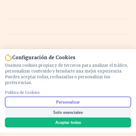
Configuración de Cookies
Usamos cookies propias y de terceros para analizar el tráfico,
personalizar contenido y brindarte una mejor experiencia.
Puedes aceptar todas, rechazarlas o personalizar tus
preferencias.
Política de Cookies
Noticias y análisis de economía, mercados,
Personalizar
inversión y política. Información actualizada
Solo esenciales
para entender lo que mueve tu dinero y tu
país.
Aceptar todas