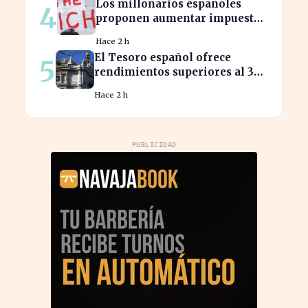
Los millonarios españoles
4
proponen aumentar impuestos
para reducir la desigualdad
Hace 2 h
económica
El Tesoro español ofrece
5
rendimientos superiores al 3%
en sus bonos a largo plazo
Hace 2 h
PUBLICIDAD