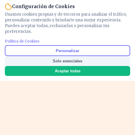
Configuración de Cookies
Usamos cookies propias y de terceros para analizar el tráfico,
personalizar contenido y brindarte una mejor experiencia.
Puedes aceptar todas, rechazarlas o personalizar tus
preferencias.
Política de Cookies
Noticias y análisis de economía, mercados,
Personalizar
inversión y política. Información actualizada
Solo esenciales
para entender lo que mueve tu dinero y tu
país.
Aceptar todas
Nosotros
Cookies
Privacidad
Términos
Política de Contenido