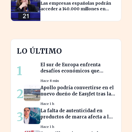
Las empresas españolas podrán
acceder a 140.000 millones en
ayudas para la transición ecológica
LO ÚLTIMO
El sur de Europa enfrenta
1
desafíos económicos que
profundizan la brecha con el
Hace 8 min
norte
Apollo podría convertirse en el
2
nuevo dueño de EasyJet tras la
retirada de Castlelake
Hace 1 h
La falta de autenticidad en
3
productos de marca afecta a los
consumidores en España
Hace 1 h