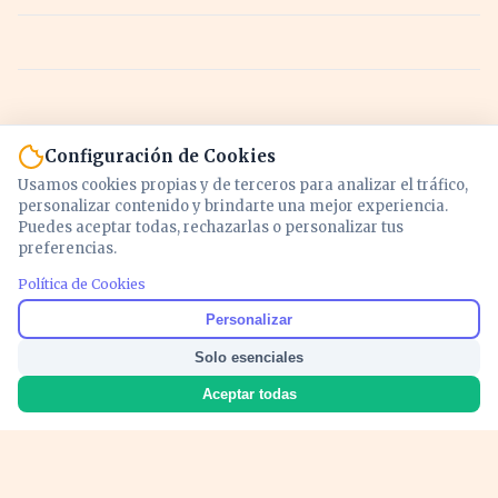
Configuración de Cookies
Usamos cookies propias y de terceros para analizar el tráfico,
personalizar contenido y brindarte una mejor experiencia.
Puedes aceptar todas, rechazarlas o personalizar tus
preferencias.
Política de Cookies
Noticias y análisis de economía, mercados,
Personalizar
inversión y política. Información actualizada
Solo esenciales
para entender lo que mueve tu dinero y tu
país.
Aceptar todas
Nosotros
Cookies