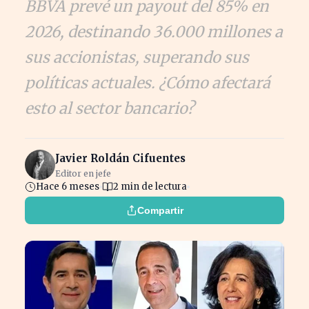
BBVA prevé un payout del 85% en
2026, destinando 36.000 millones a
sus accionistas, superando sus
políticas actuales. ¿Cómo afectará
esto al sector bancario?
Javier Roldán Cifuentes
Editor en jefe
Hace 6 meses
2 min de lectura
Compartir