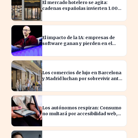
El mercado hotelero se agita:
cadenas españolas invierten 1.000
millones en adquisiciones
El impacto de la IA: empresas de
software ganan y pierden en el
mercado actual
Los comercios de lujo en Barcelona
y Madrid luchan por sobrevivir ante
la escasez de espacios
Los autónomos respiran: Consumo
no multará por accesibilidad web,
pero marketplaces lo imponen