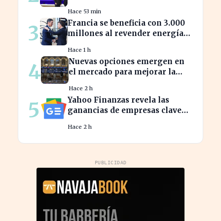
era de la inteligencia artificial
Hace 53 min
Francia se beneficia con 3.000
3
millones al revender energía
renovable española a bajo coste
Hace 1 h
Nuevas opciones emergen en
4
el mercado para mejorar la
sostenibilidad empresarial
Hace 2 h
Yahoo Finanzas revela las
5
ganancias de empresas clave
que moverán el mercado hoy
Hace 2 h
PUBLICIDAD