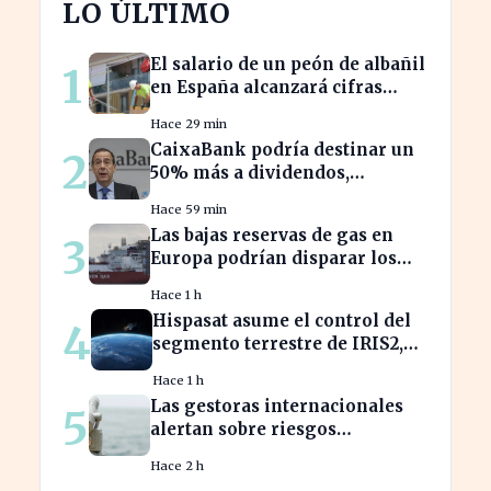
LO ÚLTIMO
El salario de un peón de albañil
1
en España alcanzará cifras
récord en 2026
Hace 29 min
CaixaBank podría destinar un
2
50% más a dividendos,
beneficiando a millones de
Hace 59 min
accionistas
Las bajas reservas de gas en
3
Europa podrían disparar los
precios este otoño
Hace 1 h
Hispasat asume el control del
4
segmento terrestre de IRIS2,
clave en la conectividad
Hace 1 h
europea
Las gestoras internacionales
5
alertan sobre riesgos
económicos en 2026 para
Hace 2 h
inversores.