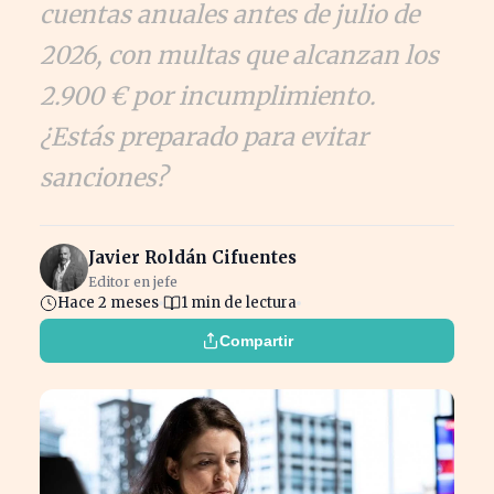
cuentas anuales antes de julio de
2026, con multas que alcanzan los
2.900 € por incumplimiento.
¿Estás preparado para evitar
sanciones?
Javier Roldán Cifuentes
Editor en jefe
Hace 2 meses
1 min de lectura
Compartir