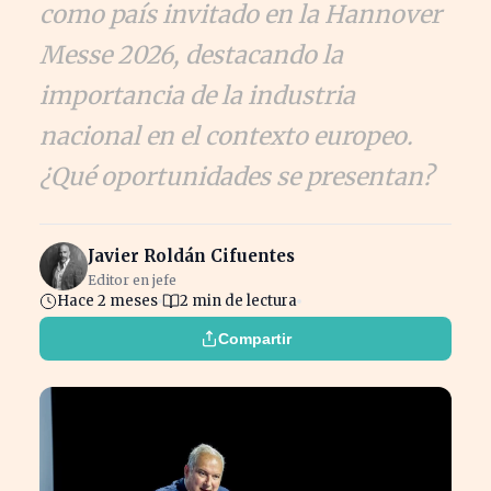
como país invitado en la Hannover
Messe 2026, destacando la
importancia de la industria
nacional en el contexto europeo.
¿Qué oportunidades se presentan?
Javier Roldán Cifuentes
Editor en jefe
Hace 2 meses
2 min de lectura
Compartir