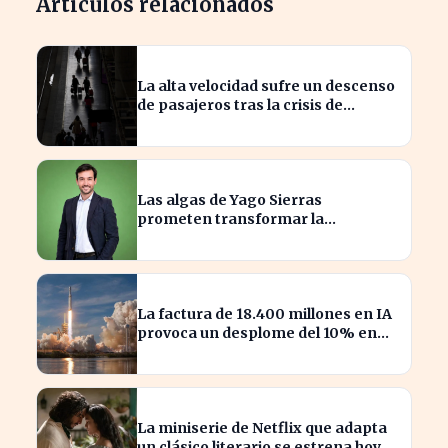
Artículos relacionados
La alta velocidad sufre un descenso
de pasajeros tras la crisis de
Adamuz
Las algas de Yago Sierras
prometen transformar la
contaminación en recursos
sostenibles
La factura de 18.400 millones en IA
provoca un desplome del 10% en
SpaceX
La miniserie de Netflix que adapta
un clásico literario se estrena hoy,