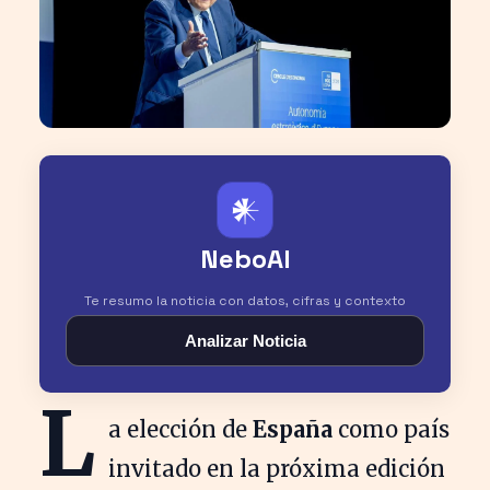
𒀭
NeboAI
Te resumo la noticia con datos, cifras y contexto
Analizar Noticia
L
a elección de
España
como país
invitado en la próxima edición