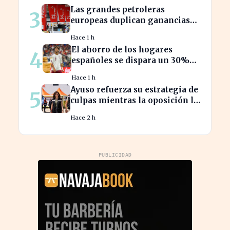
Las grandes petroleras
3
europeas duplican ganancias
en medio del conflicto iraní
Hace 1 h
El ahorro de los hogares
4
españoles se dispara un 30%
ante la crisis económica
Hace 1 h
Ayuso refuerza su estrategia de
5
culpas mientras la oposición la
critica con fuerza
Hace 2 h
PUBLICIDAD