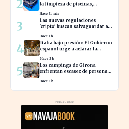
2
la limpieza de piscinas,
aliviando el trabajo de los
Hace 31 min
usuarios
Las nuevas regulaciones
3
'cripto' buscan salvaguardar a
los inversores de ciberataques
Hace 1 h
Italia bajo presión: El Gobierno
4
español urge a aclarar la
situación en Schengen
Hace 2 h
Los campings de Girona
5
enfrentan escasez de personal
y miran a Latinoamérica para
Hace 3 h
cubrirla
PUBLICIDAD