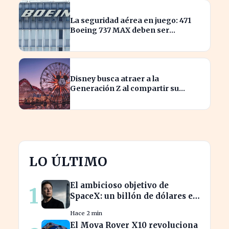
La seguridad aérea en juego: 471
Boeing 737 MAX deben ser
inspeccionados urgentemente
Disney busca atraer a la
Generación Z al compartir su
catálogo en TikTok
LO ÚLTIMO
El ambicioso objetivo de
1
SpaceX: un billón de dólares en
ingresos para 2030
Hace 2 min
El Mova Rover X10 revoluciona