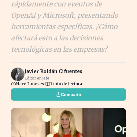
rápidamente con eventos de
OpenAI y Microsoft, presentando
herramientas específicas. ¿Cómo
afectará esto a las decisiones
tecnológicas en las empresas?
Javier Roldán Cifuentes
Editor en jefe
Hace 2 meses
1 min de lectura
Compartir