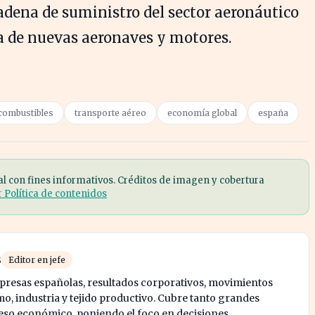
adena de suministro del sector aeronáutico
a de nuevas aeronaves y motores.
combustibles
transporte aéreo
economía global
españa
al con fines informativos. Créditos de imagen y cobertura
r Política de contenidos
s
Editor en jefe
mpresas españolas, resultados corporativos, movimientos
mo, industria y tejido productivo. Cubre tanto grandes
o económico, poniendo el foco en decisiones