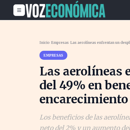
Inicio
›
Empresas
›
Las aerolíneas enfrentan un despl
EMPRESAS
Las aerolíneas
del 49% en bene
encarecimiento
Los beneficios de las aerolí
neto del 2% y un aumento del