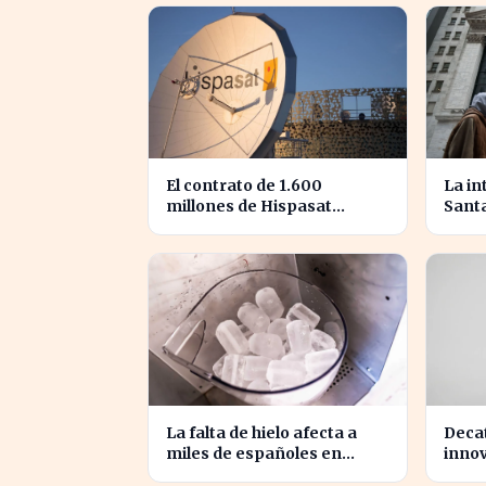
tormentas europeas
compe
El contrato de 1.600
La in
millones de Hispasat
Sant
impulsa la carrera espacial
prom
en Europa
secto
sema
La falta de hielo afecta a
Decat
miles de españoles en
innov
plena ola de calor
espa