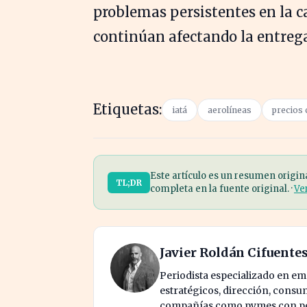
problemas persistentes en la c
continúan afectando la entreg
Etiquetas:
iatá
aerolíneas
precios 
Este artículo es un resumen origin
TL;DR
completa en la fuente original. ·
Ve
Javier Roldán Cifuente
Periodista especializado en e
estratégicos, dirección, consu
compañías como pymes con pes