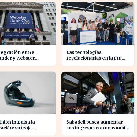
tencia en el sector
40 euros
tegración entre
Las tecnologías
ander y Webster
revolucionarias en la FIDMA
ete transformar el
prometen cambiar el futuro
r financiero en
empresarial en Asturias
nas
hlon impulsa la
Sabadell busca aumentar
ación: su traje
sus ingresos con un cambio
cial europeo promete
estratégico bajo Armengol