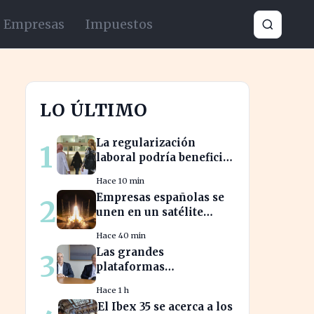
Empresas
Impuestos
LO ÚLTIMO
La regularización
1
laboral podría beneficiar
a miles de trabajadores
Hace 10 min
en España este año.
Empresas españolas se
2
unen en un satélite
innovador para
Hace 40 min
monitorear tormentas
Las grandes
3
europeas
plataformas
transforman los
Hace 1 h
mercados privados y
El Ibex 35 se acerca a los
redefinen la