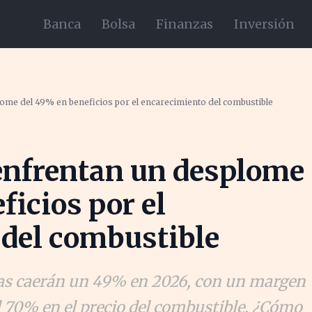
Banca
Bolsa
Finanzas
Inversión
ome del 49% en beneficios por el encarecimiento del combustible
 enfrentan un desplome
ficios por el
 del combustible
neas caerán un 49% en 2026, con un margen
 70% en el precio del combustible. ¿Cómo