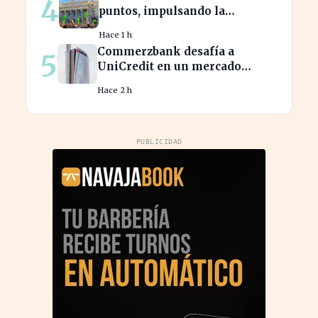
4
puntos, impulsando la
confianza del inversor
Hace 1 h
Commerzbank desafía a
5
UniCredit en un mercado
turbulento tras la ofensiva de
Hace 2 h
inversión
PUBLICIDAD