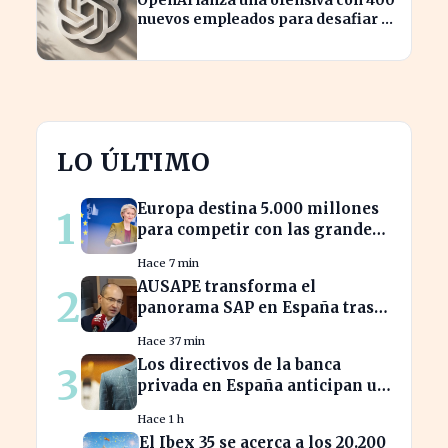
nuevos empleados para desafiar a
Apple
LO ÚLTIMO
Europa destina 5.000 millones
1
para competir con las grandes
tecnológicas de EE.UU.
Hace 7 min
AUSAPE transforma el
2
panorama SAP en España tras
tres décadas de innovación
Hace 37 min
Los directivos de la banca
3
privada en España anticipan un
crecimiento del 15% en
Hace 1 h
beneficios
El Ibex 35 se acerca a los 20.200