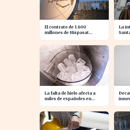
El contrato de 1.600
La in
millones de Hispasat
Sant
impulsa la carrera espacial
prom
en Europa
secto
sema
La falta de hielo afecta a
Decat
miles de españoles en
innov
plena ola de calor
espa
revol