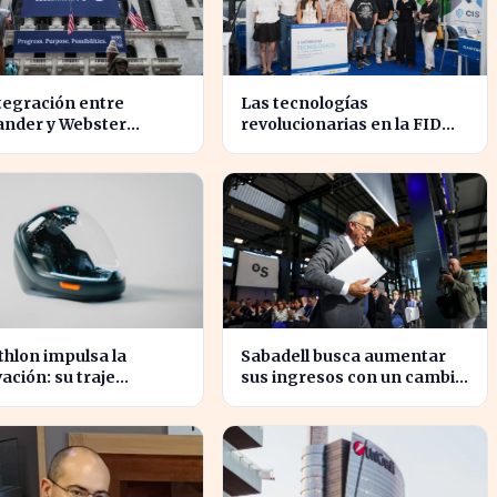
tegración entre
Las tecnologías
ander y Webster
revolucionarias en la FIDMA
ete transformar el
prometen cambiar el futuro
r financiero en
empresarial en Asturias
nas
hlon impulsa la
Sabadell busca aumentar
ación: su traje
sus ingresos con un cambio
cial europeo promete
estratégico bajo Armengol
ucionar la industria