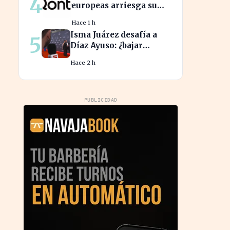
4
europeas arriesga su
salud financiera al
Hace 1 h
trabajar fuera de horas
Isma Juárez desafía a
5
Díaz Ayuso: ¿bajar
impuestos para acceder
Hace 2 h
a la F1?
PUBLICIDAD