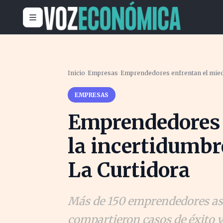
Inicio
›
Empresas
›
Emprendedores enfrentan el miedo
EMPRESAS
Emprendedores 
la incertidumbr
La Curtidora
Más de 150 emprendedores asi
compartieron casos de éxito 