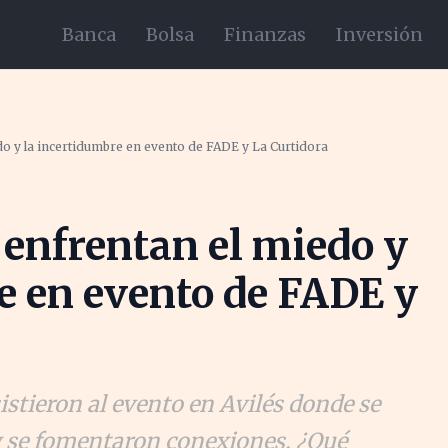
Banca
Bolsa
Finanzas
Inversión
 y la incertidumbre en evento de FADE y La Curtidora
enfrentan el miedo y
e en evento de FADE y
stieron al evento en Avilés donde se
y se fomentaron conexiones. ¿Qué