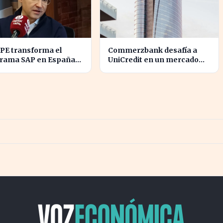
PE transforma el
Commerzbank desafía a
rama SAP en España
UniCredit en un mercado
tres décadas de
turbulento tras la ofensiva
vación
de inversión