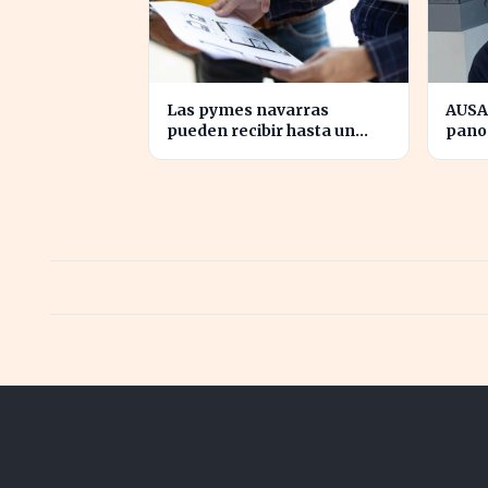
Las pymes navarras
AUSA
pueden recibir hasta un
pano
70% para innovar en sus
tras 
productos y procesos
inno