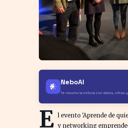
NeboAI
𒀭
Te resumo la noticia con datos, cifras 
E
l evento 'Aprende de qui
y networking emprendedo