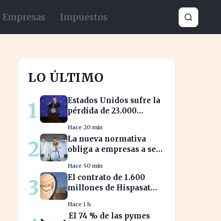
Empresas
Impuestos
LO ÚLTIMO
Estados Unidos sufre la
1
pérdida de 23.000
empleos por el impacto
Hace 20 min
de la guerra
La nueva normativa
2
obliga a empresas a ser
transparentes sobre
Hace 50 min
salarios entre
El contrato de 1.600
3
trabajadores en puestos
millones de Hispasat
similares
impulsa la carrera
Hace 1 h
espacial en Europa
El 74 % de las pymes