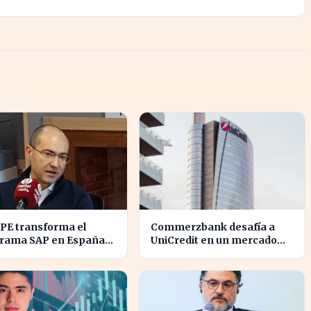
PE transforma el
Commerzbank desafía a
rama SAP en España
UniCredit en un mercado
tres décadas de
turbulento tras la ofensiva
vación
de inversión