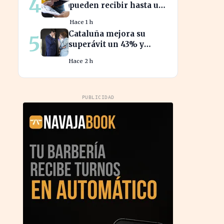
4
pueden recibir hasta un
70% para innovar en
Hace 1 h
sus productos y
Cataluña mejora su
5
procesos
superávit un 43% y
redefine su relación
Hace 2 h
financiera con el
Gobierno
PUBLICIDAD