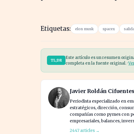
Etiquetas:
elon musk
spacex
salid
Este artículo es un resumen origin
TL;DR
completa en la fuente original. ·
Ve
Javier Roldán Cifuente
Periodista especializado en e
estratégicos, dirección, consu
compañías como pymes con pes
empresariales, balances, inver
2447 articles →