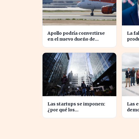
Apollo podría convertirse
La fa
en el nuevo dueño de
prod
EasyJet tras la retirada de
a los
Castlelake
Espa
Las startups se imponen:
Las 
¿por qué los
demo
emprendedores
con l
tradicionales quedan
evita
rezagados?