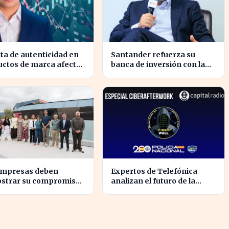
lta de autenticidad en
Santander refuerza su
uctos de marca afecta
banca de inversión con la
 consumidores en
llegada del CEO de UBS en
ña
Brasil
empresas deben
Expertos de Telefónica
strar su compromiso
analizan el futuro de la
a sostenibilidad para
identidad digital en un
r sanciones
mundo cibernético incierto