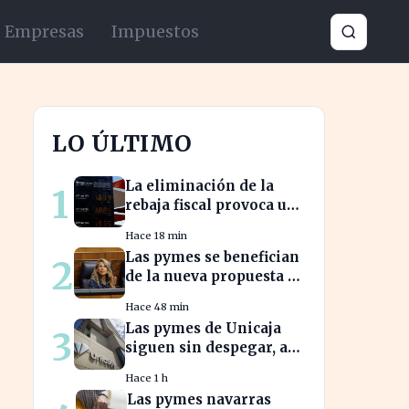
Empresas
Impuestos
LO ÚLTIMO
La eliminación de la
1
rebaja fiscal provoca un
aumento récord en los
Hace 18 min
precios de carburante
Las pymes se benefician
2
este verano
de la nueva propuesta de
transparencia salarial
Hace 48 min
de Díaz
Las pymes de Unicaja
3
siguen sin despegar, a
pesar del auge en la
Hace 1 h
banca empresarial
Las pymes navarras