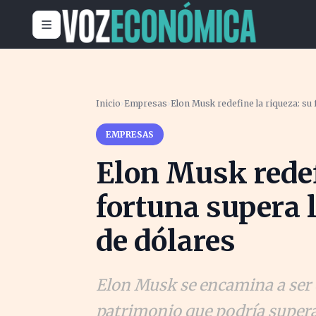
Inicio
›
Empresas
›
Elon Musk redefine la riqueza: su
EMPRESAS
Elon Musk redef
fortuna supera 
de dólares
Elon Musk se encamina a ser e
patrimonio que podría superar 