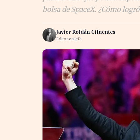
bolsa de SpaceX. ¿Cómo logró
Javier Roldán Cifuentes
Editor en jefe