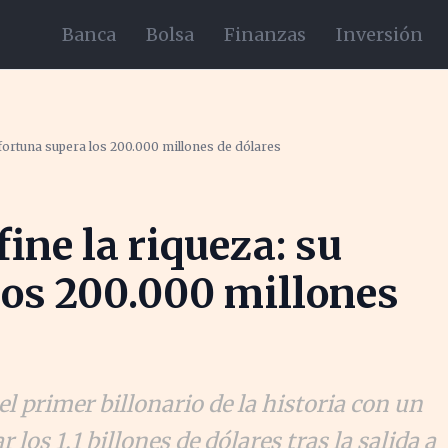
Banca
Bolsa
Finanzas
Inversión
 fortuna supera los 200.000 millones de dólares
ine la riqueza: su
los 200.000 millones
l primer billonario de la historia con un
los 1,1 billones de dólares tras la salida a