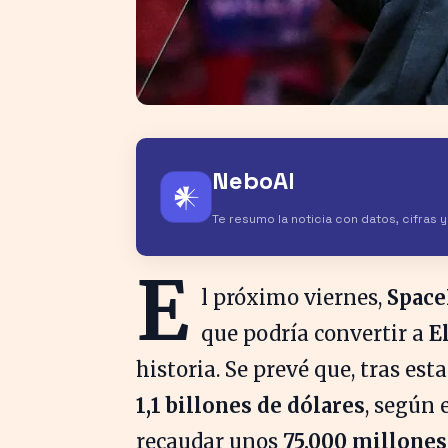
NeboAI
𒀭
Te resumo la noticia con datos, cifras 
E
l próximo viernes,
Spac
que podría convertir a
E
historia. Se prevé que, tras es
1,1 billones de dólares
, según
recaudar unos
75.000 millones