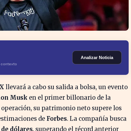
Analizar Noticia
y contexto
eX
llevará a cabo su salida a bolsa, un evento
lon Musk
en el primer billonario de la
ta operación, su patrimonio neto supere los
 estimaciones de
Forbes
. La compañía busca
 de dólares
, superando el récord anterior