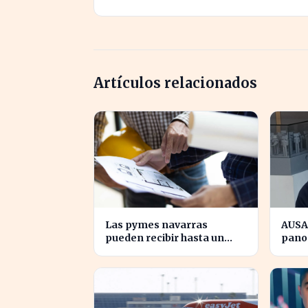
Artículos relacionados
Las pymes navarras
AUSA
pueden recibir hasta un
pano
70% para innovar en sus
tras 
productos y procesos
inno