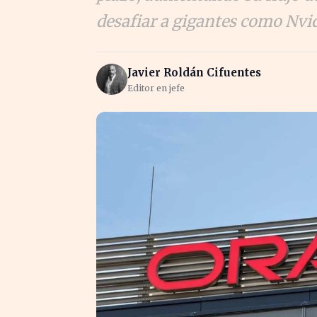
desafiar a gigantes como Nvid
Javier Roldán Cifuentes
Editor en jefe