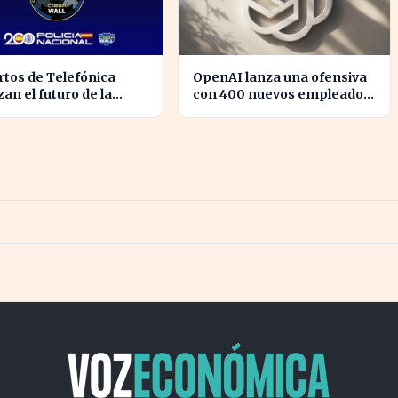
tos de Telefónica
OpenAI lanza una ofensiva
zan el futuro de la
con 400 nuevos empleados
idad digital en un
para desafiar a Apple
 cibernético incierto