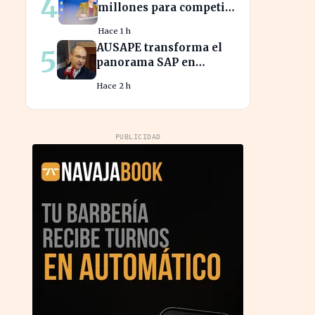
4
millones para competir
con las grandes
Hace 1 h
tecnológicas de EE.UU.
AUSAPE transforma el
5
panorama SAP en
España tras tres décadas
Hace 2 h
de innovación
PUBLICIDAD