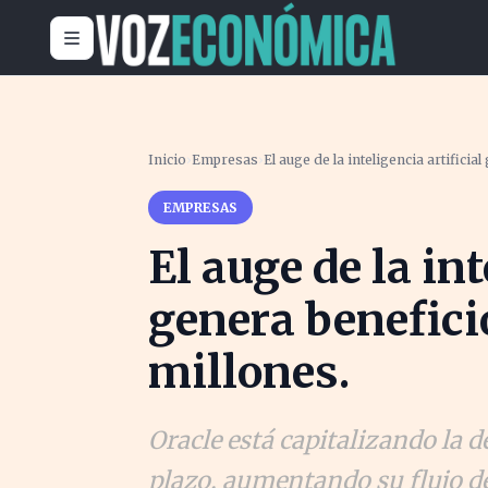
Inicio
›
Empresas
›
El auge de la inteligencia artifici
EMPRESAS
El auge de la int
genera benefici
millones.
Oracle está capitalizando la 
plazo, aumentando su flujo de