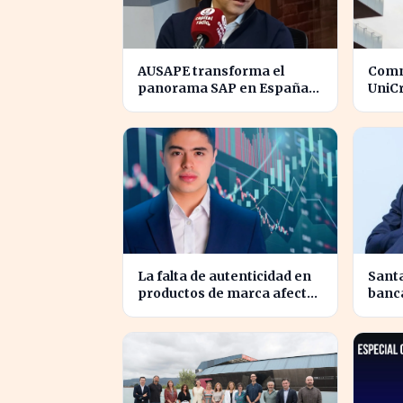
AUSAPE transforma el
Comm
panorama SAP en España
UniC
tras tres décadas de
turbu
innovación
de in
La falta de autenticidad en
Sant
productos de marca afecta
banca
a los consumidores en
llega
España
Brasi