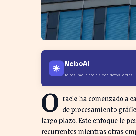
NeboAI
𒀭
Te resumo la noticia con datos, cifras 
O
racle ha comenzado a ca
de procesamiento gráfic
largo plazo. Este enfoque le p
recurrentes mientras otras e