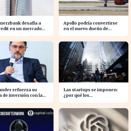
erzbank desafía a
Apollo podría convertirse
redit en un mercado
en el nuevo dueño de
lento tras la ofensiva
EasyJet tras la retirada de
versión
Castlelake
ander refuerza su
Las startups se imponen:
 de inversión con la
¿por qué los
da del CEO de UBS en
emprendedores
l
tradicionales quedan
rezagados?