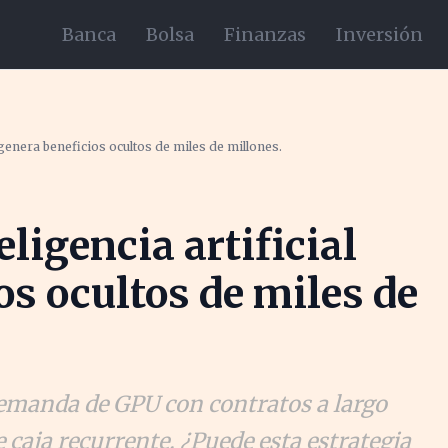
Banca
Bolsa
Finanzas
Inversión
al genera beneficios ocultos de miles de millones.
eligencia artificial
os ocultos de miles de
demanda de GPU con contratos a largo
 caja recurrente. ¿Puede esta estrategia