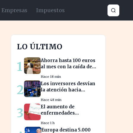
Empresas
Impuestos
LO ÚLTIMO
Ahorra hasta 100 euros
1
al mes con la caída de
precios en alimentos
Hace 18 min
esenciales
Los inversores desvían
2
la atención hacia
Oriente Medio mientras
Hace 48 min
Wall Street se desploma
El aumento de
3
enfermedades
infecciosas amenaza la
Hace 1 h
salud pública por el
Europa destina 5.000
cambio climático