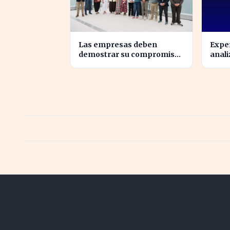
Las empresas deben
Exper
demostrar su compromiso
anali
con la sostenibilidad para
ident
evitar sanciones
mundo