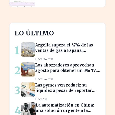
del 50% en ingresos
LO ÚLTIMO
Argelia supera el 47% de las
1
ventas de gas a España,
desbancando a otros
Hace 24 min
proveedores
Los ahorradores aprovechan
2
agosto para obtener un 3% TAE
en depósitos bancarios
Hace 54 min
Las pymes ven reducir su
3
liquidez a pesar de reportar
beneficios en el último
Hace 1 h
trimestre
La automatización en China:
4
una solución urgente a la