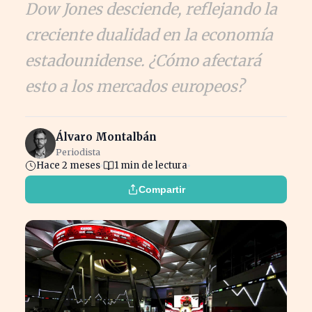
Dow Jones desciende, reflejando la
creciente dualidad en la economía
estadounidense. ¿Cómo afectará
esto a los mercados europeos?
Álvaro Montalbán
Periodista
Hace 2 meses
1 min de lectura
Compartir