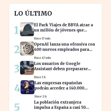
LO ÚLTIMO
El Pack Viajes de BBVA atrae a
1
un millón de jóvenes que
evitan comisiones en el
Hace 17 min
extranjero
OpenAI lanza una ofensiva con
2
400 nuevos empleados para
desafiar a Apple
Hace 47 min
Los usuarios de Google
3
Assistant deben prepararse
para la transición a Gemini en
Hace 1 h
sus dispositivos.
Las empresas españolas
4
podrán acceder a 140.000
millones en ayudas para la
Hace 2 h
transición ecológica
La población extranjera
5
impulsa a España a casi 50