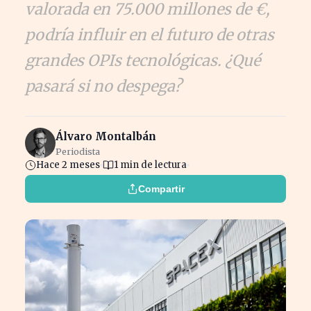
valorada en 75.000 millones de €,
podría influir en el futuro de otras
grandes OPIs tecnológicas. ¿Qué
pasará si no despega?
Álvaro Montalbán
Periodista
Hace 2 meses
1 min de lectura
Compartir