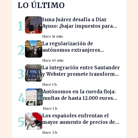
LO ÚLTIMO
Isma Juárez desafía a Díaz
1
Ayuso: ¿bajar impuestos para
acceder a la F1?
Hace 14 min
La regularización de
2
autónomos extranjeros
transforma el panorama del
Hace 45 min
empleo turístico
La integración entre Santander
3
y Webster promete transformar
el sector financiero en semanas
Hace 1 h
Autónomos en la cuerda floja:
4
multas de hasta 12.000 euros
por alta tardía
Hace 1 h
Los españoles enfrentan el
5
mayor aumento de precios de
carburantes en dos décadas
Hace 2 h
durante el verano