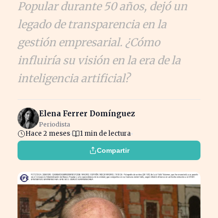
Popular durante 50 años, dejó un
legado de transparencia en la
gestión empresarial. ¿Cómo
influiría su visión en la era de la
inteligencia artificial?
Elena Ferrer Domínguez
Periodista
Hace 2 meses
1 min de lectura
Compartir