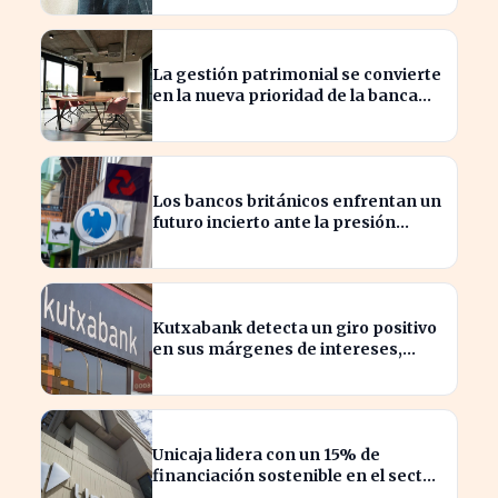
La gestión patrimonial se convierte
en la nueva prioridad de la banca
española
Los bancos británicos enfrentan un
futuro incierto ante la presión
sobre sus beneficios
Kutxabank detecta un giro positivo
en sus márgenes de intereses,
impactando al sector financiero
Unicaja lidera con un 15% de
financiación sostenible en el sector
privado en 2023