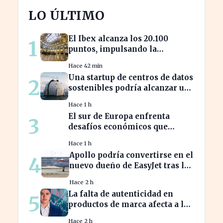
LO ÚLTIMO
El Ibex alcanza los 20.100
1
puntos, impulsando la
confianza en el mercado
Hace 42 min
español
Una startup de centros de datos
2
sostenibles podría alcanzar una
valoración de 2.000 millones
Hace 1 h
El sur de Europa enfrenta
3
desafíos económicos que
profundizan la brecha con el
Hace 1 h
norte
Apollo podría convertirse en el
4
nuevo dueño de EasyJet tras la
retirada de Castlelake
Hace 2 h
La falta de autenticidad en
5
productos de marca afecta a los
consumidores en España
Hace 2 h