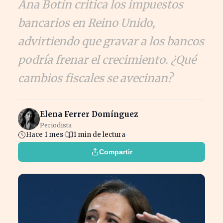
Ana Botín critica los impuestos
bancarios en Reino Unido,
advirtiendo que gravar a los bancos
podría frenar el crecimiento. ¿Qué
cambios fiscales se avecinan?
Elena Ferrer Domínguez
Periodista
Hace 1 mes
1 min de lectura
Compartir