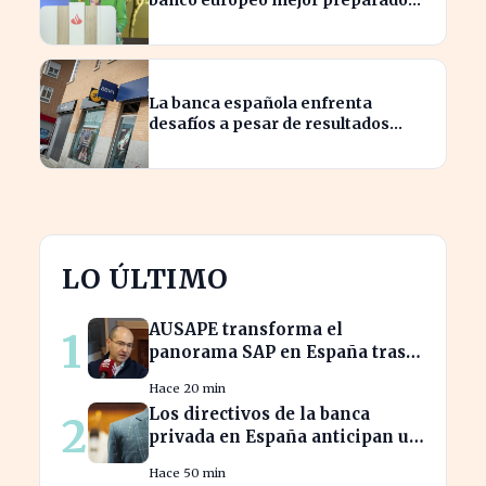
banco europeo mejor preparado
para crisis geopolíticas
La banca española enfrenta
desafíos a pesar de resultados
financieros históricos
LO ÚLTIMO
AUSAPE transforma el
1
panorama SAP en España tras
tres décadas de innovación
Hace 20 min
Los directivos de la banca
2
privada en España anticipan un
crecimiento del 15% en
Hace 50 min
beneficios