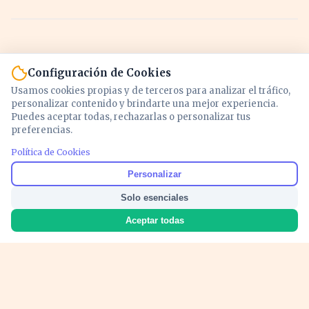
Configuración de Cookies
Usamos cookies propias y de terceros para analizar el tráfico,
personalizar contenido y brindarte una mejor experiencia.
Puedes aceptar todas, rechazarlas o personalizar tus
preferencias.
Política de Cookies
Noticias y análisis de economía, mercados,
Personalizar
inversión y política. Información actualizada
Solo esenciales
para entender lo que mueve tu dinero y tu
país.
Aceptar todas
Nosotros
Cookies
Privacidad
Términos