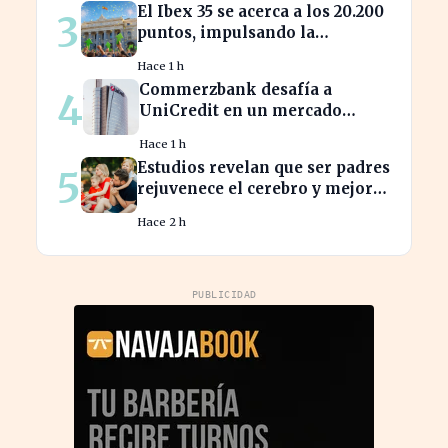
El Ibex 35 se acerca a los 20.200
3
puntos, impulsando la
confianza del inversor
Hace 1 h
Commerzbank desafía a
4
UniCredit en un mercado
turbulento tras la ofensiva de
Hace 1 h
inversión
Estudios revelan que ser padres
5
rejuvenece el cerebro y mejora
la salud mental
Hace 2 h
PUBLICIDAD