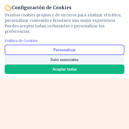
Configuración de Cookies
Usamos cookies propias y de terceros para analizar el tráfico,
personalizar contenido y brindarte una mejor experiencia.
Puedes aceptar todas, rechazarlas o personalizar tus
preferencias.
Política de Cookies
Noticias y análisis de economía, mercados,
Personalizar
inversión y política. Información actualizada
Solo esenciales
para entender lo que mueve tu dinero y tu
país.
Aceptar todas
Nosotros
Cookies
Privacidad
Términos
Política de Contenido