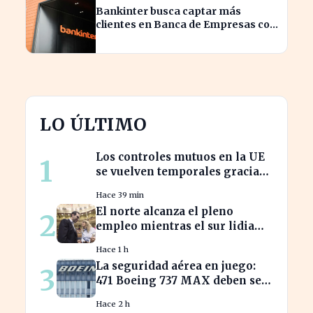
Bankinter busca captar más
clientes en Banca de Empresas con
nueva segmentación
LO ÚLTIMO
Los controles mutuos en la UE
1
se vuelven temporales gracias
a España e Italia
Hace 39 min
El norte alcanza el pleno
2
empleo mientras el sur lidia
con tasas de paro alarmantes
Hace 1 h
La seguridad aérea en juego:
3
471 Boeing 737 MAX deben ser
inspeccionados urgentemente
Hace 2 h