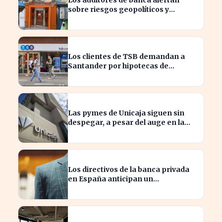
Los auditores de banca alertan
sobre riesgos geopolíticos y
tecnológicos cruciales
Los clientes de TSB demandan a
Santander por hipotecas de
Northern Rock afectadas
Las pymes de Unicaja siguen sin
despegar, a pesar del auge en la
banca empresarial
Los directivos de la banca privada
en España anticipan un
crecimiento del 15% en beneficios