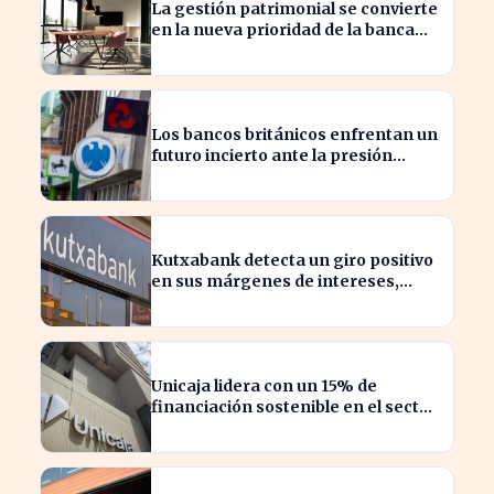
La gestión patrimonial se convierte
en la nueva prioridad de la banca
española
Los bancos británicos enfrentan un
futuro incierto ante la presión
sobre sus beneficios
Kutxabank detecta un giro positivo
en sus márgenes de intereses,
impactando al sector financiero
Unicaja lidera con un 15% de
financiación sostenible en el sector
privado en 2023