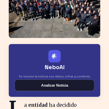
𒀭
NeboAI
Te resumo la noticia con datos, cifras y contexto
Analizar Noticia
L
a
entidad
ha decidido