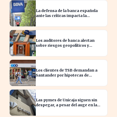
La defensa de la banca española
ante las críticas impacta la
confianza del consumidor
hipotecario
Los auditores de banca alertan
sobre riesgos geopolíticos y
tecnológicos cruciales
Los clientes de TSB demandan a
Santander por hipotecas de
Northern Rock afectadas
Las pymes de Unicaja siguen sin
despegar, a pesar del auge en la
banca empresarial