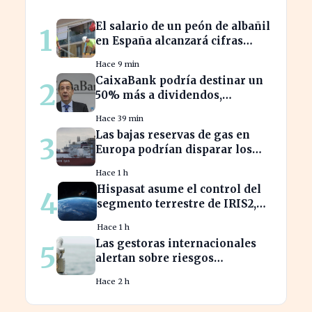
El salario de un peón de albañil
1
en España alcanzará cifras
récord en 2026
Hace 9 min
CaixaBank podría destinar un
2
50% más a dividendos,
beneficiando a millones de
Hace 39 min
accionistas
Las bajas reservas de gas en
3
Europa podrían disparar los
precios este otoño
Hace 1 h
Hispasat asume el control del
4
segmento terrestre de IRIS2,
clave en la conectividad
Hace 1 h
europea
Las gestoras internacionales
5
alertan sobre riesgos
económicos en 2026 para
Hace 2 h
inversores.